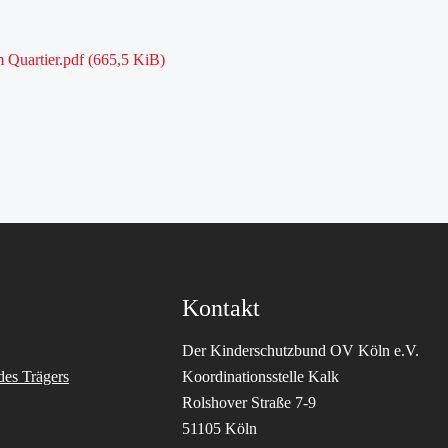
m Quartier.pdf
(665,5 KiB)
Kontakt
Der Kinderschutzbund OV Köln e.V.
des Trägers
Koordinationsstelle Kalk
Rolshover Straße 7-9
51105 Köln