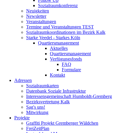
Follow Up
Sozialraumkonferenz
Neuigkeiten
Newsletter
Veranstaltungen
Termine und Veranstaltungen TEST
Sozialraumkoordinationen im Bezirk Kalk
Starke Veedel - Starkes Köln
Quartiersmanagement
Aktuelles
Quartiersmanagement
Verfügungsfonds
FAQ
Formulare
Kontakt
Adressen
Sozialraumkarten
Datenbank Soziale Infrastruktur
Interessensgemeinschaft Humboldt-Gremberg
Bezirksvertretung Kalk
Sag's uns!
Mitwirkung
Projekte
Graffiti Projekt Gremberger Wäldchen
FreiZeitPlan