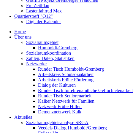
Graffiti Projekt Gremberger Wäldchen
FreiZeitPlan
Lastenfahrrad Max
Quartierstreff "Q12"
Digitaler Kalender
Home
Über uns
Sozialraumgebiet
Humboldt-Gremberg
Sozialraumkoordination
Zahlen, Daten, Statistiken
Netzwerke
Runder Tisch Humboldt-Gremberg
Arbeitskreis Schulsozialarbeit
Arbeitskreis Frühe Förderung
Dialog der Kulturen
Runder Tisch für ehrenamtliche Geflüchtetenarbei
Runder Tisch Seniorenarbeit
Kalker Netzwerk für Familien
Netzwerk Frühe Hilfen
Demenznetzwerk Kalk
Aktuelles
Sozialraumgebietsanalyse SRGA
Veedels Dialog Humboldt/Gremberg