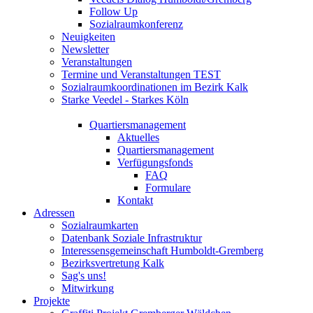
Follow Up
Sozialraumkonferenz
Neuigkeiten
Newsletter
Veranstaltungen
Termine und Veranstaltungen TEST
Sozialraumkoordinationen im Bezirk Kalk
Starke Veedel - Starkes Köln
Quartiersmanagement
Aktuelles
Quartiersmanagement
Verfügungsfonds
FAQ
Formulare
Kontakt
Adressen
Sozialraumkarten
Datenbank Soziale Infrastruktur
Interessensgemeinschaft Humboldt-Gremberg
Bezirksvertretung Kalk
Sag's uns!
Mitwirkung
Projekte