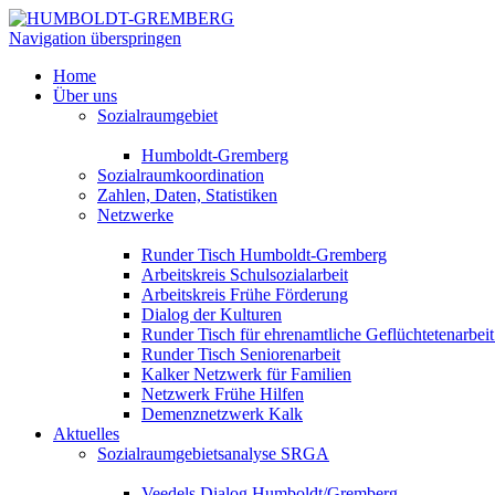
Navigation überspringen
Home
Über uns
Sozialraumgebiet
Humboldt-Gremberg
Sozialraumkoordination
Zahlen, Daten, Statistiken
Netzwerke
Runder Tisch Humboldt-Gremberg
Arbeitskreis Schulsozialarbeit
Arbeitskreis Frühe Förderung
Dialog der Kulturen
Runder Tisch für ehrenamtliche Geflüchtetenarbei
Runder Tisch Seniorenarbeit
Kalker Netzwerk für Familien
Netzwerk Frühe Hilfen
Demenznetzwerk Kalk
Aktuelles
Sozialraumgebietsanalyse SRGA
Veedels Dialog Humboldt/Gremberg