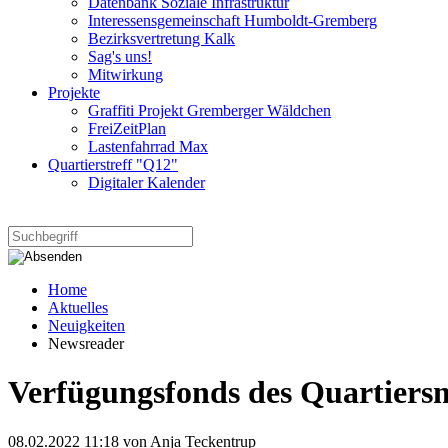
Datenbank Soziale Infrastruktur
Interessensgemeinschaft Humboldt-Gremberg
Bezirksvertretung Kalk
Sag's uns!
Mitwirkung
Projekte
Graffiti Projekt Gremberger Wäldchen
FreiZeitPlan
Lastenfahrrad Max
Quartierstreff "Q12"
Digitaler Kalender
Home
Aktuelles
Neuigkeiten
Newsreader
Verfügungsfonds des Quartier
08.02.2022 11:18
von Anja Teckentrup