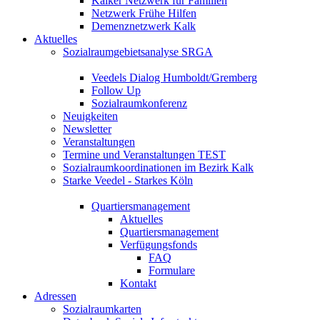
Kalker Netzwerk für Familien
Netzwerk Frühe Hilfen
Demenznetzwerk Kalk
Aktuelles
Sozialraumgebietsanalyse SRGA
Veedels Dialog Humboldt/Gremberg
Follow Up
Sozialraumkonferenz
Neuigkeiten
Newsletter
Veranstaltungen
Termine und Veranstaltungen TEST
Sozialraumkoordinationen im Bezirk Kalk
Starke Veedel - Starkes Köln
Quartiersmanagement
Aktuelles
Quartiersmanagement
Verfügungsfonds
FAQ
Formulare
Kontakt
Adressen
Sozialraumkarten