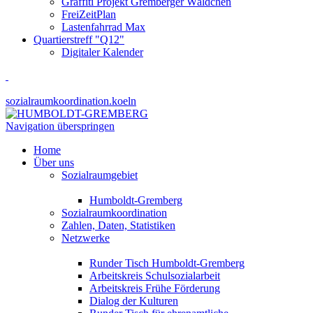
Graffiti Projekt Gremberger Wäldchen
FreiZeitPlan
Lastenfahrrad Max
Quartierstreff "Q12"
Digitaler Kalender
sozialraumkoordination.koeln
Navigation überspringen
Home
Über uns
Sozialraumgebiet
Humboldt-Gremberg
Sozialraumkoordination
Zahlen, Daten, Statistiken
Netzwerke
Runder Tisch Humboldt-Gremberg
Arbeitskreis Schulsozialarbeit
Arbeitskreis Frühe Förderung
Dialog der Kulturen