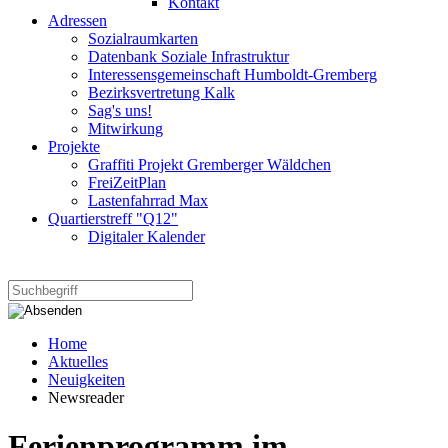
Kontakt
Adressen
Sozialraumkarten
Datenbank Soziale Infrastruktur
Interessensgemeinschaft Humboldt-Gremberg
Bezirksvertretung Kalk
Sag's uns!
Mitwirkung
Projekte
Graffiti Projekt Gremberger Wäldchen
FreiZeitPlan
Lastenfahrrad Max
Quartierstreff "Q12"
Digitaler Kalender
Home
Aktuelles
Neuigkeiten
Newsreader
Ferienprogramm im