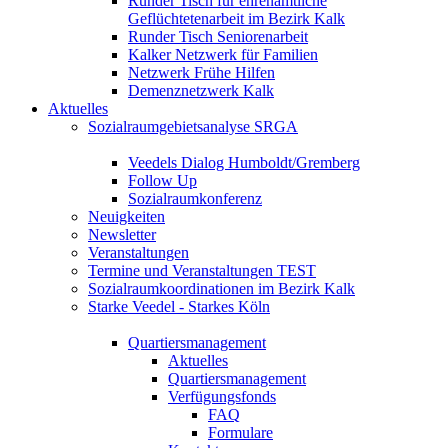
Runder Tisch für ehrenamtliche
Geflüchtetenarbeit im Bezirk Kalk
Runder Tisch Seniorenarbeit
Kalker Netzwerk für Familien
Netzwerk Frühe Hilfen
Demenznetzwerk Kalk
Aktuelles
Sozialraumgebietsanalyse SRGA
Veedels Dialog Humboldt/Gremberg
Follow Up
Sozialraumkonferenz
Neuigkeiten
Newsletter
Veranstaltungen
Termine und Veranstaltungen TEST
Sozialraumkoordinationen im Bezirk Kalk
Starke Veedel - Starkes Köln
Quartiersmanagement
Aktuelles
Quartiersmanagement
Verfügungsfonds
FAQ
Formulare