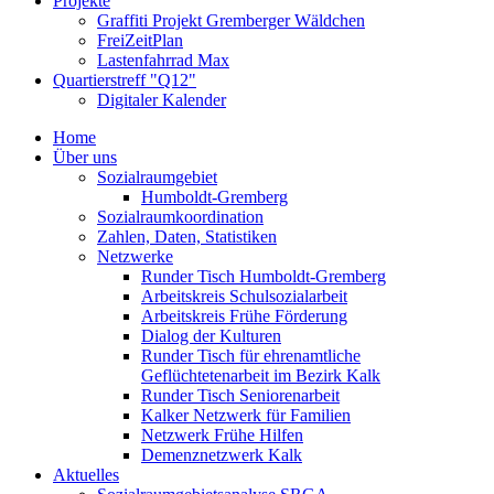
Projekte
Graffiti Projekt Gremberger Wäldchen
FreiZeitPlan
Lastenfahrrad Max
Quartierstreff "Q12"
Digitaler Kalender
Home
Über uns
Sozialraumgebiet
Humboldt-Gremberg
Sozialraumkoordination
Zahlen, Daten, Statistiken
Netzwerke
Runder Tisch Humboldt-Gremberg
Arbeitskreis Schulsozialarbeit
Arbeitskreis Frühe Förderung
Dialog der Kulturen
Runder Tisch für ehrenamtliche
Geflüchtetenarbeit im Bezirk Kalk
Runder Tisch Seniorenarbeit
Kalker Netzwerk für Familien
Netzwerk Frühe Hilfen
Demenznetzwerk Kalk
Aktuelles