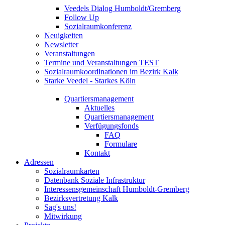
Veedels Dialog Humboldt/Gremberg
Follow Up
Sozialraumkonferenz
Neuigkeiten
Newsletter
Veranstaltungen
Termine und Veranstaltungen TEST
Sozialraumkoordinationen im Bezirk Kalk
Starke Veedel - Starkes Köln
Quartiersmanagement
Aktuelles
Quartiersmanagement
Verfügungsfonds
FAQ
Formulare
Kontakt
Adressen
Sozialraumkarten
Datenbank Soziale Infrastruktur
Interessensgemeinschaft Humboldt-Gremberg
Bezirksvertretung Kalk
Sag's uns!
Mitwirkung