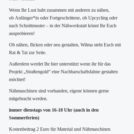
Dialog der Kulturen
Runder Tisch für ehrenamtliche Geflüchtetenarbeit im
Wenn Ihr Lust habt zusammen mit anderen zu nähen,
Bezirk Kalk
ob Anfänger*in oder Fortgeschrittene, ob Upcycling oder
Runder Tisch Seniorenarbeit
nach Schnittmuster – in der Nähwerkstatt könnt Ihr Euch
Kalker Netzwerk für Familien
ausprobieren!
Netzwerk Frühe Hilfen
Ob nähen, flicken oder neu gestalten, Wilma steht Euch mit
Demenznetzwerk Kalk
Rat & Tat zur Seite.
Aktuelles
Außerdem werdet Ihr hier unterstützt wenn ihr für das
Sozialraumgebietsanalyse SRGA
Projekt „Straßengold“ eine Nachbarschaftsfahne gestalten
Veedels Dialog Humboldt/Gremberg
möchtet!
Follow Up
Sozialraumkonferenz
Nähmaschinen sind vorhanden, eigene können gerne
Neuigkeiten
mitgebracht werden.
Newsletter
immer dienstags von 16-18 Uhr (auch in den
Veranstaltungen
Sommerferien)
Termine und Veranstaltungen TEST
Sozialraumkoordinationen im Bezirk Kalk
Kostenbeitrag 2 Euro für Material und Nähmaschinen