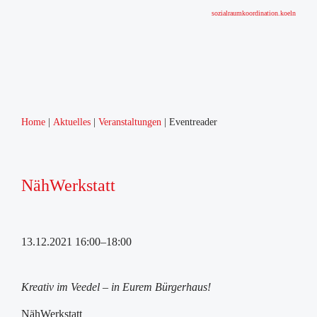
sozialraumkoordination.koeln
Home
Aktuelles
Veranstaltungen
Eventreader
Home
Über uns
Sozialraumgebiet
NähWerkstatt
Humboldt-Gremberg
Sozialraumkoordination
Zahlen, Daten, Statistiken
13.12.2021 16:00–18:00
Netzwerke
Runder Tisch Humboldt-Gremberg
Arbeitskreis Schulsozialarbeit
Kreativ im Veedel – in Eurem Bürgerhaus!
Arbeitskreis Frühe Förderung
NähWerkstatt