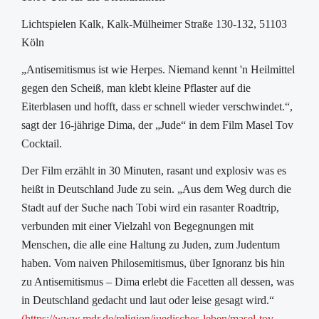
Lichtspielen Kalk, Kalk-Mülheimer Straße 130-132, 51103
Köln
„Antisemitismus ist wie Herpes. Niemand kennt 'n Heilmittel
gegen den Scheiß, man klebt kleine Pflaster auf die
Eiterblasen und hofft, dass er schnell wieder verschwindet.“,
sagt der 16-jährige Dima, der „Jude“ in dem Film Masel Tov
Cocktail.
Der Film erzählt in 30 Minuten, rasant und explosiv was es
heißt in Deutschland Jude zu sein. „Aus dem Weg durch die
Stadt auf der Suche nach Tobi wird ein rasanter Roadtrip,
verbunden mit einer Vielzahl von Begegnungen mit
Menschen, die alle eine Haltung zu Juden, zum Judentum
haben. Vom naiven Philosemitismus, über Ignoranz bis hin
zu Antisemitismus – Dima erlebt die Facetten all dessen, was
in Deutschland gedacht und laut oder leise gesagt wird.“
(https://www.mdr.de/religion/juedisches-leben/masel-tov-