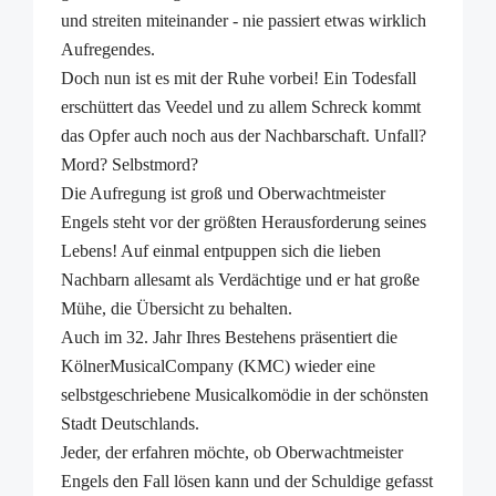
Dialog der Kulturen
und streiten miteinander - nie passiert etwas wirklich
Runder Tisch für ehrenamtliche Geflüchtetenarbeit im
Aufregendes.
Bezirk Kalk
Doch nun ist es mit der Ruhe vorbei! Ein Todesfall
Runder Tisch Seniorenarbeit
erschüttert das Veedel und zu allem Schreck kommt
Kalker Netzwerk für Familien
das Opfer auch noch aus der Nachbarschaft. Unfall?
Netzwerk Frühe Hilfen
Mord? Selbstmord?
Demenznetzwerk Kalk
Die Aufregung ist groß und Oberwachtmeister
Aktuelles
Engels steht vor der größten Herausforderung seines
Sozialraumgebietsanalyse SRGA
Lebens! Auf einmal entpuppen sich die lieben
Veedels Dialog Humboldt/Gremberg
Nachbarn allesamt als Verdächtige und er hat große
Follow Up
Mühe, die Übersicht zu behalten.
Sozialraumkonferenz
Auch im 32. Jahr Ihres Bestehens präsentiert die
Neuigkeiten
KölnerMusicalCompany (KMC) wieder eine
Newsletter
selbstgeschriebene Musicalkomödie in der schönsten
Veranstaltungen
Stadt Deutschlands.
Termine und Veranstaltungen TEST
Jeder, der erfahren möchte, ob Oberwachtmeister
Sozialraumkoordinationen im Bezirk Kalk
Engels den Fall lösen kann und der Schuldige gefasst