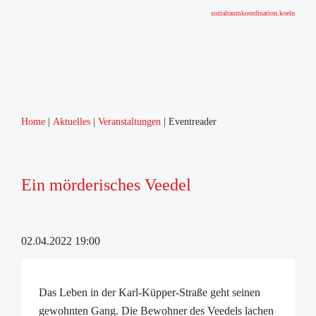
sozialraumkoordination.koeln
Home
Aktuelles
Veranstaltungen
Eventreader
Home
Über uns
Sozialraumgebiet
Ein mörderisches Veedel
Humboldt-Gremberg
Sozialraumkoordination
Zahlen, Daten, Statistiken
02.04.2022 19:00
Netzwerke
Runder Tisch Humboldt-Gremberg
Arbeitskreis Schulsozialarbeit
Das Leben in der Karl-Küpper-Straße geht seinen
Arbeitskreis Frühe Förderung
gewohnten Gang. Die Bewohner des Veedels lachen