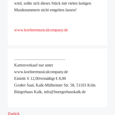
Starke Veedel - Starkes Köln
wird, sollte sich dieses Stück mit vielen lustigen
Quartiersmanagement
Musiknummern nicht entgehen lassen!
Aktuelles
Quartiersmanagement
Verfügungsfonds
www.koelnermusicalcompany.de
FAQ
Formulare
Kontakt
Adressen
Sozialraumkarten
Kartenverkauf nur unter
Datenbank Soziale Infrastruktur
www.koelnermusicalcompany.de
Interessensgemeinschaft Humboldt-Gremberg
Eintritt: € 12,00/ermäßigt € 8,00
Bezirksvertretung Kalk
Großer Saal, Kalk-Mülheimer Str. 58, 51103 Köln
Sag's uns!
Bürgerhaus Kalk, info@buergerhauskalk.de
Mitwirkung
Projekte
Graffiti Projekt Gremberger Wäldchen
Zurück
FreiZeitPlan