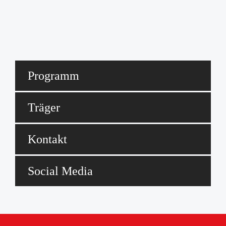
Lastenfahrrad Max
Quartierstreff "Q12"
Digitaler Kalender
Programm
Träger
Kontakt
Social Media