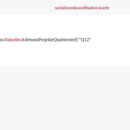
sozialraumkoordination.koeln
ns
Aktuelles
Adressen
Projekte
Quartierstreff "Q12"