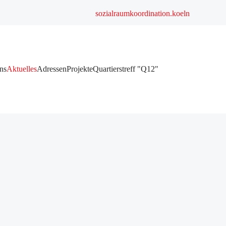
sozialraumkoordination.koeln
ns
Aktuelles
Adressen
Projekte
Quartierstreff "Q12"