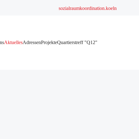
sozialraumkoordination.koeln
ns
Aktuelles
Adressen
Projekte
Quartierstreff "Q12"