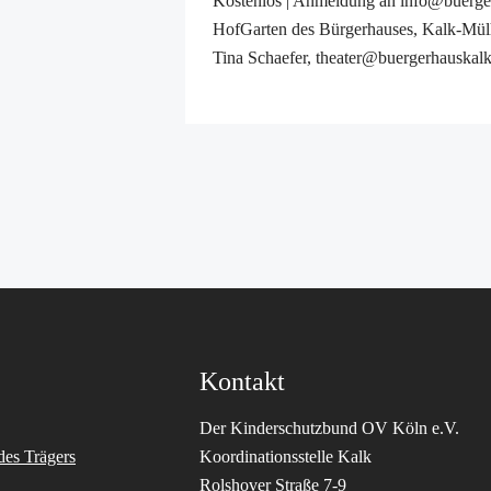
Kostenlos | Anmeldung an info@buerger
HofGarten des Bürgerhauses, Kalk-Mülh
Tina Schaefer, theater@buergerhauskal
Kontakt
Der Kinderschutzbund OV Köln e.V.
des Trägers
Koordinationsstelle Kalk
Rolshover Straße 7-9