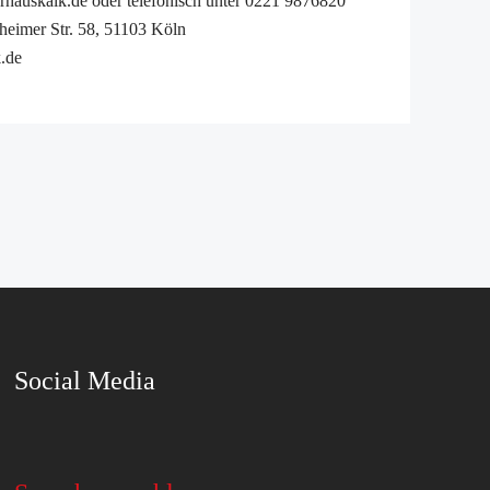
hauskalk.de oder telefonisch unter 0221 9876820
eimer Str. 58, 51103 Köln
k.de
Social Media