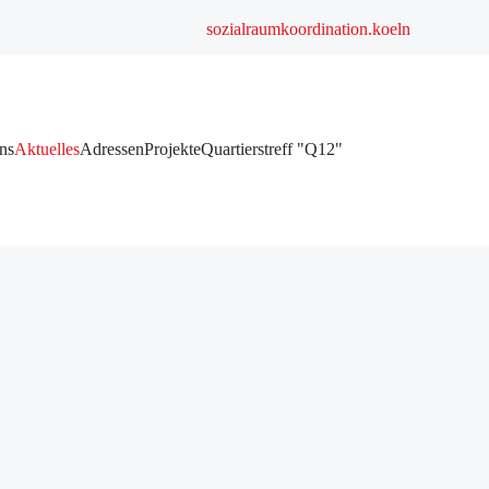
sozialraumkoordination.koeln
ns
Aktuelles
Adressen
Projekte
Quartierstreff "Q12"