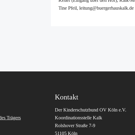
Keller (Eingang über den Hof), Kalk-M
Tine Pfeil, leitung@buergerhauskalk.de
Kontakt
Der Kinderschutzbund OV Köln e.V.
des Trägers
Koordinationsstelle Kalk
Rolshover Straße 7-9
51105 Köln