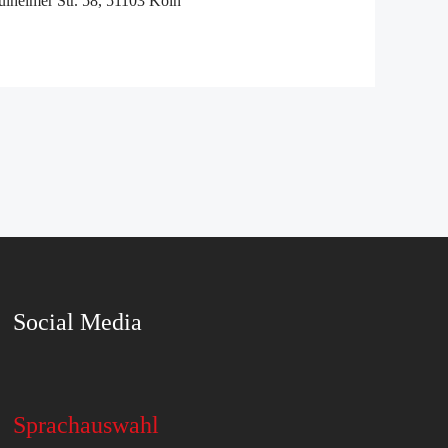
ülheimer Str. 58, 51103 Köln
Social Media
Sprachauswahl