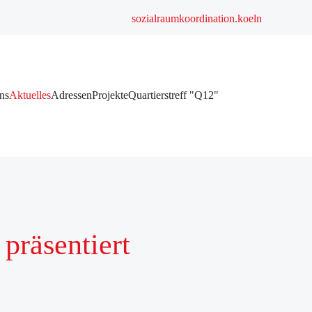
sozialraumkoordination.koeln
ns
Aktuelles
Adressen
Projekte
Quartierstreff "Q12"
präsentiert