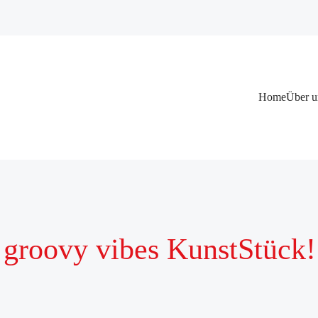
Navigation
Home
Über u
überspringen
groovy vibes KunstStück! 