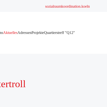
sozialraumkoordination.koeln
ns
Aktuelles
Adressen
Projekte
Quartierstreff "Q12"
ertroll