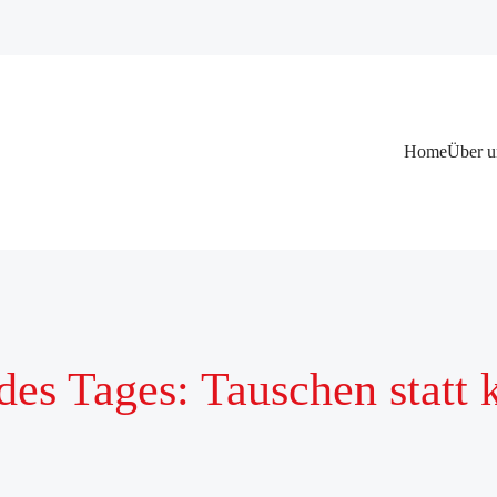
Navigation
Home
Über u
überspringen
es Tages: Tauschen statt 