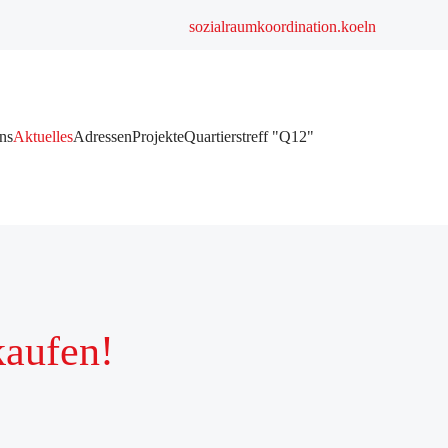
sozialraumkoordination.koeln
ns
Aktuelles
Adressen
Projekte
Quartierstreff "Q12"
kaufen!