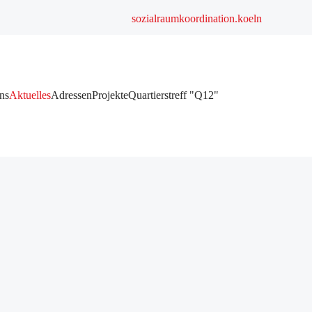
sozialraumkoordination.koeln
ns
Aktuelles
Adressen
Projekte
Quartierstreff "Q12"