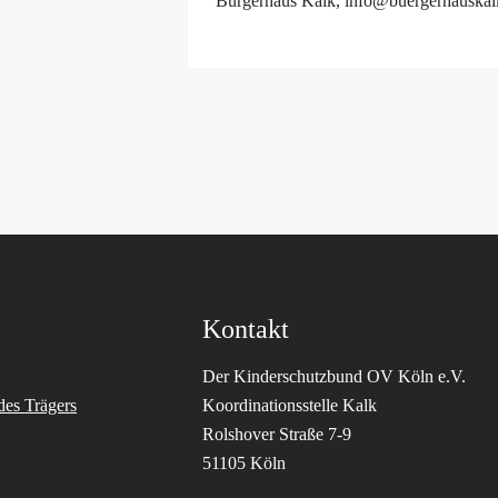
Bürgerhaus Kalk, info@buergerhauskal
Verfügungsfon
FAQ
Formulare
Kontakt
Adressen
Sozialraumkar
Datenbank Sozi
Interessensge
Bezirksvertret
Sag's uns!
Mitwirkung
Kontakt
Projekte
Graffiti Proj
Der Kinderschutzbund OV Köln e.V.
FreiZeitPlan
des Trägers
Koordinationsstelle Kalk
Lastenfahrrad
Rolshover Straße 7-9
Quartierstreff
51105 Köln
Digitaler Kale