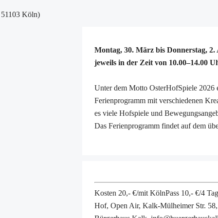
Kalker Netzwe
, 51103 Köln)
Netzwerk Früh
Demenznetzwe
Aktuelles
Montag, 30. März bis Donnerstag, 2. 
Sozialraumge
jeweils in der Zeit von 10.00–14.00 U
Veedels Dial
Follow Up
Unter dem Motto OsterHofSpiele 2026 e
Sozialraumkon
Ferienprogramm mit verschiedenen Krea
Neuigkeiten
es viele Hofspiele und Bewegungsangebo
Newsletter
Das Ferienprogramm findet auf dem über
Veranstaltung
Termine und V
Sozialraumkoo
Starke Veedel 
Quartiersman
Kosten 20,- €/mit KölnPass 10,- €/4 Ta
Aktuelles
Hof, Open Air, Kalk-Mülheimer Str. 58
Quartiersman