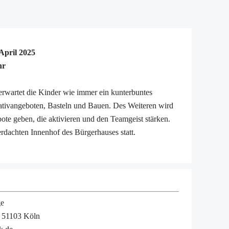
rk für Familien
e Hilfen
rk Kalk
April 2025
bietsanalyse SRGA
hr
og Humboldt/Gremberg
rwartet die Kinder wie immer ein kunterbuntes
ferenz
tivangeboten, Basteln und Bauen. Des Weiteren wird
te geben, die aktivieren und den Teamgeist stärken.
dachten Innenhof des Bürgerhauses statt.
en
eranstaltungen TEST
rdinationen im Bezirk Kalk
- Starkes Köln
agement
ge
, 51103 Köln
agement