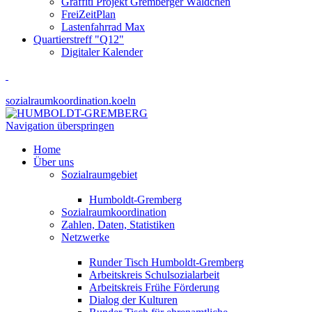
Graffiti Projekt Gremberger Wäldchen
FreiZeitPlan
Lastenfahrrad Max
Quartierstreff "Q12"
Digitaler Kalender
sozialraumkoordination.koeln
Navigation überspringen
Home
Über uns
Sozialraumgebiet
Humboldt-Gremberg
Sozialraumkoordination
Zahlen, Daten, Statistiken
Netzwerke
Runder Tisch Humboldt-Gremberg
Arbeitskreis Schulsozialarbeit
Arbeitskreis Frühe Förderung
Dialog der Kulturen