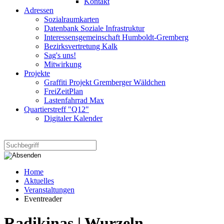
Kontakt
Adressen
Sozialraumkarten
Datenbank Soziale Infrastruktur
Interessensgemeinschaft Humboldt-Gremberg
Bezirksvertretung Kalk
Sag's uns!
Mitwirkung
Projekte
Graffiti Projekt Gremberger Wäldchen
FreiZeitPlan
Lastenfahrrad Max
Quartierstreff "Q12"
Digitaler Kalender
Home
Aktuelles
Veranstaltungen
Eventreader
Radikinas | Wurzeln