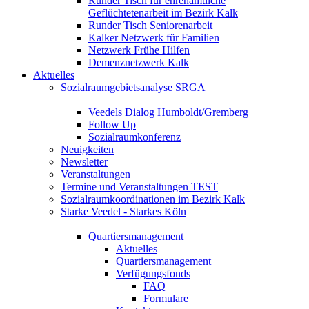
Runder Tisch für ehrenamtliche
Geflüchtetenarbeit im Bezirk Kalk
Runder Tisch Seniorenarbeit
Kalker Netzwerk für Familien
Netzwerk Frühe Hilfen
Demenznetzwerk Kalk
Aktuelles
Sozialraumgebietsanalyse SRGA
Veedels Dialog Humboldt/Gremberg
Follow Up
Sozialraumkonferenz
Neuigkeiten
Newsletter
Veranstaltungen
Termine und Veranstaltungen TEST
Sozialraumkoordinationen im Bezirk Kalk
Starke Veedel - Starkes Köln
Quartiersmanagement
Aktuelles
Quartiersmanagement
Verfügungsfonds
FAQ
Formulare