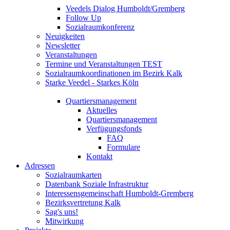
Veedels Dialog Humboldt/Gremberg
Follow Up
Sozialraumkonferenz
Neuigkeiten
Newsletter
Veranstaltungen
Termine und Veranstaltungen TEST
Sozialraumkoordinationen im Bezirk Kalk
Starke Veedel - Starkes Köln
Quartiersmanagement
Aktuelles
Quartiersmanagement
Verfügungsfonds
FAQ
Formulare
Kontakt
Adressen
Sozialraumkarten
Datenbank Soziale Infrastruktur
Interessensgemeinschaft Humboldt-Gremberg
Bezirksvertretung Kalk
Sag's uns!
Mitwirkung