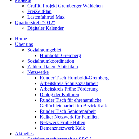
Projekte
Graffiti Projekt Gremberger Wäldchen
FreiZeitPlan
Lastenfahrrad Max
Quartierstreff "Q12"
Digitaler Kalender
Home
Über uns
Sozialraumgebiet
Humboldt-Gremberg
Sozialraumkoordination
Zahlen, Daten, Statistiken
Netzwerke
Runder Tisch Humboldt-Gremberg
Arbeitskreis Schulsozialarbeit
Arbeitskreis Frühe Förderung
Dialog der Kulturen
Runder Tisch für ehrenamtliche
Geflüchtetenarbeit im Bezirk Kalk
Runder Tisch Seniorenarbeit
Kalker Netzwerk für Familien
Netzwerk Frühe Hilfen
Demenznetzwerk Kalk
Aktuelles