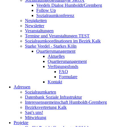
Sozialraumgebietsanalyse SRGA
Veedels Dialog Humboldt/Gremberg
Follow Up
Sozialraumkonferenz
Neuigkeiten
Newsletter
Veranstaltungen
Termine und Veranstaltungen TEST
Sozialraumkoordinationen im Bezirk Kalk
Starke Veedel - Starkes Köln
Quartiersmanagement
Aktuelles
Quartiersmanagement
Verfügungsfonds
FAQ
Formulare
Kontakt
Adressen
Sozialraumkarten
Datenbank Soziale Infrastruktur
Interessensgemeinschaft Humboldt-Gremberg
Bezirksvertretung Kalk
Sag's uns!
Mitwirkung
Projekte