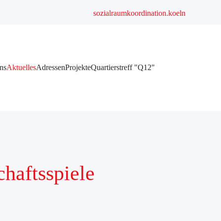
sozialraumkoordination.koeln
ns
Aktuelles
Adressen
Projekte
Quartierstreff "Q12"
chaftsspiele