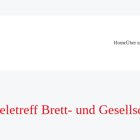
Navigation
Home
Über u
überspringen
ieletreff Brett- und Gesells