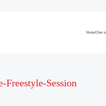
Navigation
Home
Über u
überspringen
e-Freestyle-Session