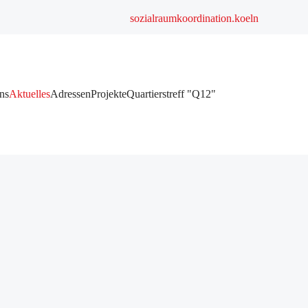
sozialraumkoordination.koeln
ns
Aktuelles
Adressen
Projekte
Quartierstreff "Q12"