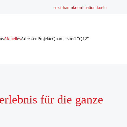
sozialraumkoordination.koeln
ns
Aktuelles
Adressen
Projekte
Quartierstreff "Q12"
lebnis für die ganze