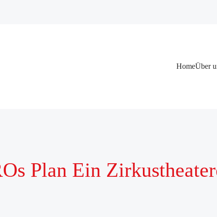
Navigation
Home
Über u
überspringen
 Plan Ein Zirkustheaterer