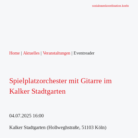
sozialraumkoordination.koeln
Home
Aktuelles
Veranstaltungen
Eventreader
Home
Über uns
Sozialraumgebiet
Spielplatzorchester mit Gitarre im
Humboldt-Gremberg
Kalker Stadtgarten
Sozialraumkoordination
Zahlen, Daten, Statistiken
Netzwerke
04.07.2025 16:00
Runder Tisch Humboldt-Gremberg
Arbeitskreis Schulsozialarbeit
Kalker Stadtgarten (Hollweghstraße, 51103 Köln)
Arbeitskreis Frühe Förderung