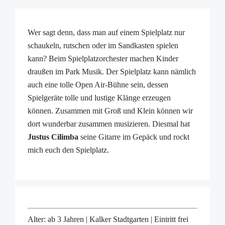
Dialog der Kulturen
Runder Tisch für ehrenamtliche Geflüchtetenarbeit im
Bezirk Kalk
Wer sagt denn, dass man auf einem Spielplatz nur
Runder Tisch Seniorenarbeit
schaukeln, rutschen oder im Sandkasten spielen
Kalker Netzwerk für Familien
kann? Beim Spielplatzorchester machen Kinder
Netzwerk Frühe Hilfen
draußen im Park Musik. Der Spielplatz kann nämlich
Demenznetzwerk Kalk
auch eine tolle Open Air-Bühne sein, dessen
Aktuelles
Spielgeräte tolle und lustige Klänge erzeugen
Sozialraumgebietsanalyse SRGA
können. Zusammen mit Groß und Klein können wir
Veedels Dialog Humboldt/Gremberg
dort wunderbar zusammen musizieren. Diesmal hat
Follow Up
Justus Cilimba
seine Gitarre im Gepäck und rockt
Sozialraumkonferenz
mich euch den Spielplatz.
Neuigkeiten
Newsletter
Veranstaltungen
Termine und Veranstaltungen TEST
Sozialraumkoordinationen im Bezirk Kalk
Alter: ab 3 Jahren | Kalker Stadtgarten | Eintritt frei