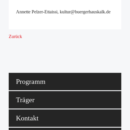
Starke Veedel - Starkes Köln
Quartiersmanagement
Annette Pelzer-Ettaissi, kultur@buergerhauskalk.de
Aktuelles
Quartiersmanagement
Verfügungsfonds
Zurück
FAQ
Formulare
Kontakt
Adressen
Sozialraumkarten
Datenbank Soziale Infrastruktur
Programm
Interessensgemeinschaft Humboldt-Gremberg
Bezirksvertretung Kalk
Sag's uns!
Träger
Mitwirkung
Projekte
Kontakt
Graffiti Projekt Gremberger Wäldchen
FreiZeitPlan