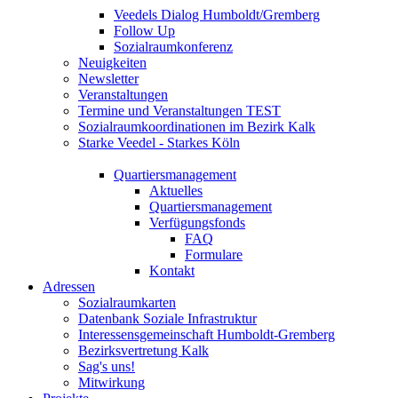
Veedels Dialog Humboldt/Gremberg
Follow Up
Sozialraumkonferenz
Neuigkeiten
Newsletter
Veranstaltungen
Termine und Veranstaltungen TEST
Sozialraumkoordinationen im Bezirk Kalk
Starke Veedel - Starkes Köln
Quartiersmanagement
Aktuelles
Quartiersmanagement
Verfügungsfonds
FAQ
Formulare
Kontakt
Adressen
Sozialraumkarten
Datenbank Soziale Infrastruktur
Interessensgemeinschaft Humboldt-Gremberg
Bezirksvertretung Kalk
Sag's uns!
Mitwirkung