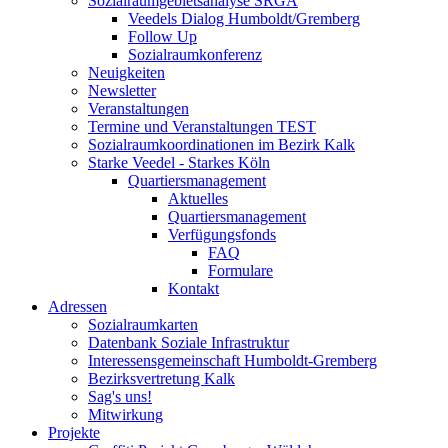
Sozialraumgebietsanalyse SRGA
Veedels Dialog Humboldt/Gremberg
Follow Up
Sozialraumkonferenz
Neuigkeiten
Newsletter
Veranstaltungen
Termine und Veranstaltungen TEST
Sozialraumkoordinationen im Bezirk Kalk
Starke Veedel - Starkes Köln
Quartiersmanagement
Aktuelles
Quartiersmanagement
Verfügungsfonds
FAQ
Formulare
Kontakt
Adressen
Sozialraumkarten
Datenbank Soziale Infrastruktur
Interessensgemeinschaft Humboldt-Gremberg
Bezirksvertretung Kalk
Sag's uns!
Mitwirkung
Projekte