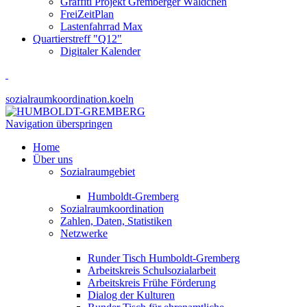
Graffiti Projekt Gremberger Wäldchen
FreiZeitPlan
Lastenfahrrad Max
Quartierstreff "Q12"
Digitaler Kalender
sozialraumkoordination.koeln
Navigation überspringen
Home
Über uns
Sozialraumgebiet
Humboldt-Gremberg
Sozialraumkoordination
Zahlen, Daten, Statistiken
Netzwerke
Runder Tisch Humboldt-Gremberg
Arbeitskreis Schulsozialarbeit
Arbeitskreis Frühe Förderung
Dialog der Kulturen