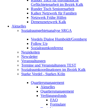
Runder Tisch für ehrenamtliche
Geflüchtetenarbeit im Bezirk Kalk
Runder Tisch Seniorenarbeit
Kalker Netzwerk für Familien
Netzwerk Frühe Hilfen
Demenznetzwerk Kalk
Aktuelles
Sozialraumgebietsanalyse SRGA
Veedels Dialog Humboldt/Gremberg
Follow Up
Sozialraumkonferenz
Neuigkeiten
Newsletter
Veranstaltungen
Termine und Veranstaltungen TEST
Sozialraumkoordinationen im Bezirk Kalk
Starke Veedel - Starkes Köln
Quartiersmanagement
Aktuelles
Quartiersmanagement
Verfügungsfonds
FAQ
Formulare