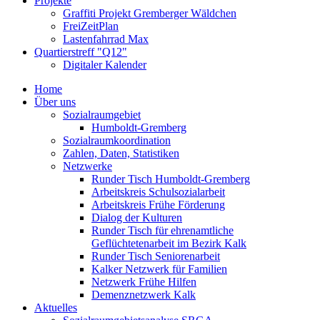
Projekte
Graffiti Projekt Gremberger Wäldchen
FreiZeitPlan
Lastenfahrrad Max
Quartierstreff "Q12"
Digitaler Kalender
Home
Über uns
Sozialraumgebiet
Humboldt-Gremberg
Sozialraumkoordination
Zahlen, Daten, Statistiken
Netzwerke
Runder Tisch Humboldt-Gremberg
Arbeitskreis Schulsozialarbeit
Arbeitskreis Frühe Förderung
Dialog der Kulturen
Runder Tisch für ehrenamtliche
Geflüchtetenarbeit im Bezirk Kalk
Runder Tisch Seniorenarbeit
Kalker Netzwerk für Familien
Netzwerk Frühe Hilfen
Demenznetzwerk Kalk
Aktuelles