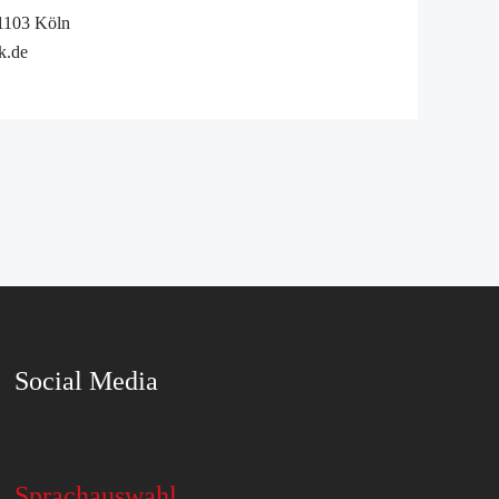
51103 Köln
k.de
Social Media
Sprachauswahl