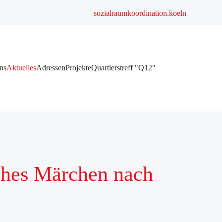
sozialraumkoordination.koeln
ns
Aktuelles
Adressen
Projekte
Quartierstreff "Q12"
sches Märchen nach