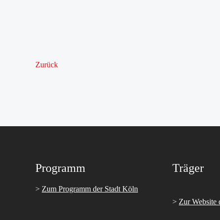
Zurück
Programm
Träger
>
Zum Programm der Stadt Köln
>
Zur Website 