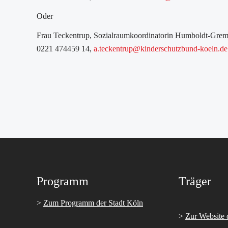
Oder
Frau Teckentrup, Sozialraumkoordinatorin Humboldt-Gre
0221 474459 14,
a.teckentrup@kinderschutzbund-koeln.de
Programm
Träger
>
Zum Programm der Stadt Köln
>
Zur Website 